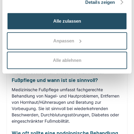
Details zeigen
•
10% Zuzahlung pro Behandlung (mind. 5€, max. 10€)
•
Befreiung bei chronischen Erkrankungen möglich
Alle zulassen
•
Privatleistungen nach individueller Vereinbarung
•
Hausbesuche bei medizinischer Notwendigkeit
Anpassen
Häufige Fragen zum Praxisbesuch
Alle ablehnen
Was versteht man unter medizinischer
Fußpflege und wann ist sie sinnvoll?
Medizinische Fußpflege umfasst fachgerechte
Behandlung von Nagel- und Hautproblemen, Entfernen
von Hornhaut/Hühneraugen und Beratung zur
Vorbeugung. Sie ist sinnvoll bei wiederkehrenden
Beschwerden, Durchblutungsstörungen, Diabetes oder
eingeschränkter Fußmobilität.
Wie oft sollte eine podologische Behandlung