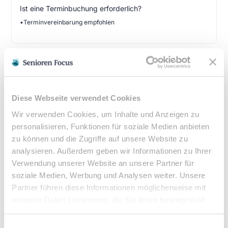
Ist eine Terminbuchung erforderlich?
•
Terminvereinbarung empfohlen
Kassenleistung & Verordnung
Podologische Behandlungen sind bei entsprechender
Diese Webseite verwendet Cookies
ärztlicher Verordnung Kassenleistungen. Eine
Wir verwenden Cookies, um Inhalte und Anzeigen zu
Heilmittelverordnung erhalten Sie von Ihrem Hausarzt
oder Facharzt bei folgenden Indikationen:
personalisieren, Funktionen für soziale Medien anbieten
zu können und die Zugriffe auf unsere Website zu
Verordnungsfähige Diagnosen:
analysieren. Außerdem geben wir Informationen zu Ihrer
Diabetes mellitus mit Fußkomplikationen
Verwendung unserer Website an unsere Partner für
Durchblutungsstörungen der Füße
soziale Medien, Werbung und Analysen weiter. Unsere
Sensibilitätsstörungen
Partner führen diese Informationen möglicherweise mit
Querschnittslähmung
weiteren Daten zusammen, die Sie ihnen bereitgestellt
haben oder die sie im Rahmen Ihrer Nutzung der Dienste
gesammelt haben.
Zuzahlung & Kosten: