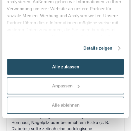
analysieren. Außerdem geben wir Informationen zu Ihrer
Verwendung unserer Website an unsere Partner für
soziale Medien, Werbung und Analysen weiter. Unsere
Partner führen diese Informationen möglicherweise mit
Häufige Fragen zum Praxisbesuch
weiteren Daten zusammen, die Sie ihnen bereitgestellt
haben oder die sie im Rahmen Ihrer Nutzung der Dienste
Was versteht man unter Podologie bzw.
gesammelt haben.
medizinischer Fußpflege?
Details zeigen
Podologie, auch medizinische Fußpflege genannt, ist
die fachliche Behandlung von Fuß- und
Alle zulassen
Nagelerkrankungen zur Schmerzlinderung,
Infektionsvermeidung und Erhaltung der Mobilität. Dazu
gehören Nagelkorrekturen, Hornhautbehandlung und
Anpassen
Beratung zur häuslichen Versorgung.
Wann sollte Patient:innen eine podologische
Alle ablehnen
Behandlung in Anspruch nehmen?
Bei Schmerzen, eingewachsenen Nägeln, starker
Hornhaut, Nagelpilz oder bei erhöhtem Risiko (z. B.
Diabetes) sollte zeitnah eine podologische