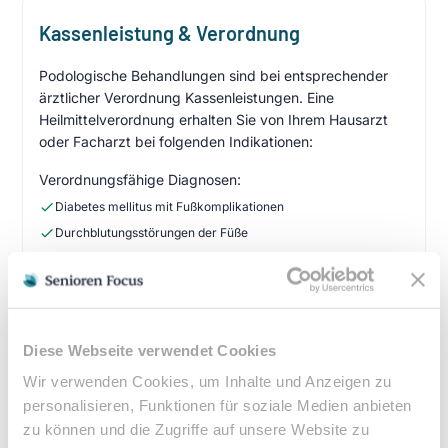
Kassenleistung & Verordnung
Podologische Behandlungen sind bei entsprechender
ärztlicher Verordnung Kassenleistungen. Eine
Heilmittelverordnung erhalten Sie von Ihrem Hausarzt
oder Facharzt bei folgenden Indikationen:
Verordnungsfähige Diagnosen:
Diabetes mellitus mit Fußkomplikationen
Durchblutungsstörungen der Füße
Sensibilitätsstörungen
Querschnittslähmung
Zuzahlung & Kosten:
Diese Webseite verwendet Cookies
•
10% Zuzahlung pro Behandlung (mind. 5€, max. 10€)
Wir verwenden Cookies, um Inhalte und Anzeigen zu
•
Befreiung bei chronischen Erkrankungen möglich
personalisieren, Funktionen für soziale Medien anbieten
•
Privatleistungen nach individueller Vereinbarung
zu können und die Zugriffe auf unsere Website zu
•
Hausbesuche bei medizinischer Notwendigkeit