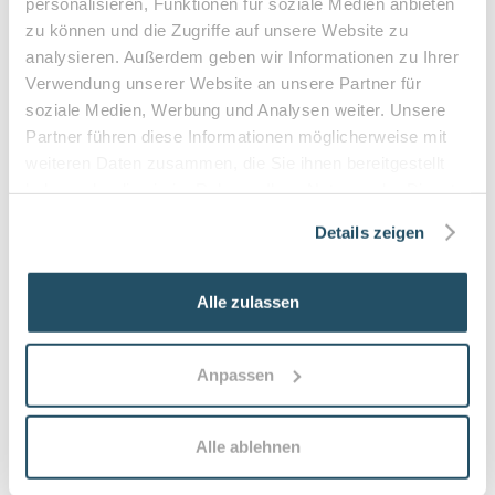
personalisieren, Funktionen für soziale Medien anbieten
•
Befreiung bei chronischen Erkrankungen möglich
zu können und die Zugriffe auf unsere Website zu
•
Privatleistungen nach individueller Vereinbarung
analysieren. Außerdem geben wir Informationen zu Ihrer
•
Hausbesuche bei medizinischer Notwendigkeit
Verwendung unserer Website an unsere Partner für
soziale Medien, Werbung und Analysen weiter. Unsere
Partner führen diese Informationen möglicherweise mit
weiteren Daten zusammen, die Sie ihnen bereitgestellt
Häufige Fragen zum Praxisbesuch
haben oder die sie im Rahmen Ihrer Nutzung der Dienste
gesammelt haben.
Was versteht man unter medizinischer
Details zeigen
Fußpflege und für wen ist sie geeignet?
Medizinische Fußpflege ist eine fachkundige
Alle zulassen
Behandlung zur Vorbeugung und Behandlung von
Fußproblemen (Hornhaut, Hühneraugen,
eingewachsene Nägel). Sie eignet sich für alle,
Anpassen
besonders für ältere Menschen, Diabetiker:innen oder
Personen mit eingeschränkter Beweglichkeit.
Alle ablehnen
Übernimmt die Krankenkasse die Kosten für
podologische Behandlungen?