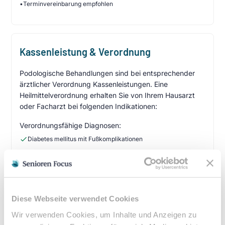
•
Terminvereinbarung empfohlen
Kassenleistung & Verordnung
Podologische Behandlungen sind bei entsprechender
ärztlicher Verordnung Kassenleistungen. Eine
Heilmittelverordnung erhalten Sie von Ihrem Hausarzt
oder Facharzt bei folgenden Indikationen:
Verordnungsfähige Diagnosen:
Diabetes mellitus mit Fußkomplikationen
Durchblutungsstörungen der Füße
Sensibilitätsstörungen
Querschnittslähmung
Diese Webseite verwendet Cookies
Zuzahlung & Kosten:
Wir verwenden Cookies, um Inhalte und Anzeigen zu
•
10% Zuzahlung pro Behandlung (mind. 5€, max. 10€)