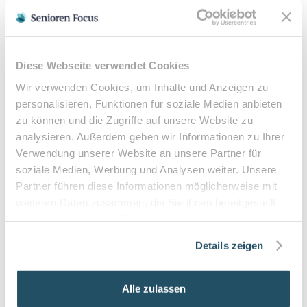
ärztlicher Verordnung Kassenleistungen. Eine
Heilmittelverordnung erhalten Sie von Ihrem Hausarzt
oder Facharzt bei folgenden Indikationen:
Verordnungsfähige Diagnosen:
Diese Webseite verwendet Cookies
Diabetes mellitus mit Fußkomplikationen
Wir verwenden Cookies, um Inhalte und Anzeigen zu
Durchblutungsstörungen der Füße
personalisieren, Funktionen für soziale Medien anbieten
Sensibilitätsstörungen
zu können und die Zugriffe auf unsere Website zu
Querschnittslähmung
analysieren. Außerdem geben wir Informationen zu Ihrer
Verwendung unserer Website an unsere Partner für
soziale Medien, Werbung und Analysen weiter. Unsere
Zuzahlung & Kosten:
Partner führen diese Informationen möglicherweise mit
•
10% Zuzahlung pro Behandlung (mind. 5€, max. 10€)
weiteren Daten zusammen, die Sie ihnen bereitgestellt
•
Befreiung bei chronischen Erkrankungen möglich
haben oder die sie im Rahmen Ihrer Nutzung der Dienste
•
Privatleistungen nach individueller Vereinbarung
gesammelt haben.
•
Hausbesuche bei medizinischer Notwendigkeit
Details zeigen
Alle zulassen