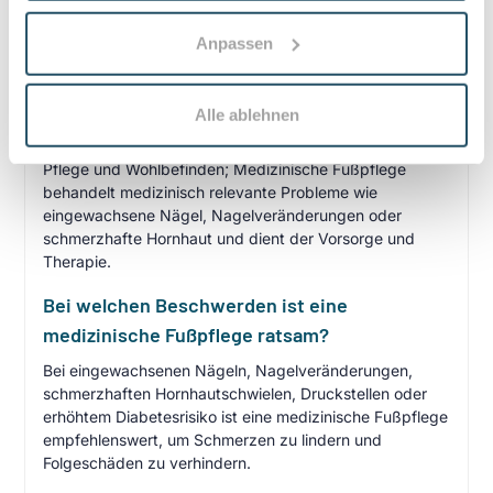
Häufige Fragen zum Praxisbesuch
Anpassen
Was ist der Unterschied zwischen
kosmetischer Fußpflege und Medizinischer
Fußpflege?
Alle ablehnen
Kosmetische Fußpflege kümmert sich um optische
Pflege und Wohlbefinden; Medizinische Fußpflege
behandelt medizinisch relevante Probleme wie
eingewachsene Nägel, Nagelveränderungen oder
schmerzhafte Hornhaut und dient der Vorsorge und
Therapie.
Bei welchen Beschwerden ist eine
medizinische Fußpflege ratsam?
Bei eingewachsenen Nägeln, Nagelveränderungen,
schmerzhaften Hornhautschwielen, Druckstellen oder
erhöhtem Diabetesrisiko ist eine medizinische Fußpflege
empfehlenswert, um Schmerzen zu lindern und
Folgeschäden zu verhindern.