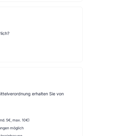
lich?
ttelverordnung erhalten Sie von
d. 5€, max. 10€)
ungen möglich
 Vereinbarung