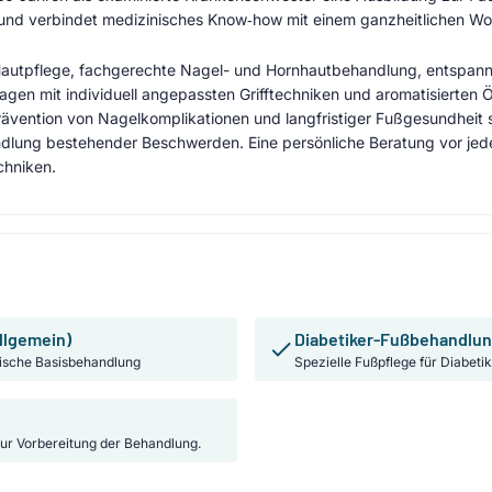
und verbindet medizinisches Know‑how mit einem ganzheitlichen Woh
autpflege, fachgerechte Nagel- und Hornhautbehandlung, entspa
n mit individuell angepassten Grifftechniken und aromatisierten Ö
Prävention von Nagelkomplikationen und langfristiger Fußgesundhei
dlung bestehender Beschwerden. Eine persönliche Beratung vor jeder
chniken.
llgemein)
Diabetiker-Fußbehandlu
ische Basisbehandlung
Spezielle Fußpflege für Diabeti
ur Vorbereitung der Behandlung.