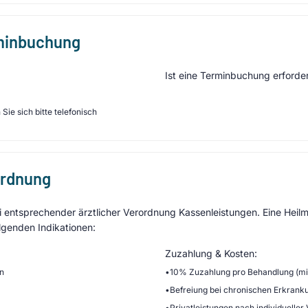
rminbuchung
Ist eine Terminbuchung erforder
Sie sich bitte telefonisch
ordnung
entsprechender ärztlicher Verordnung Kassenleistungen. Eine Heilmi
lgenden Indikationen:
Zuzahlung & Kosten:
en
•
10% Zuzahlung pro Behandlung (min
•
Befreiung bei chronischen Erkrank
•
Privatleistungen nach individueller