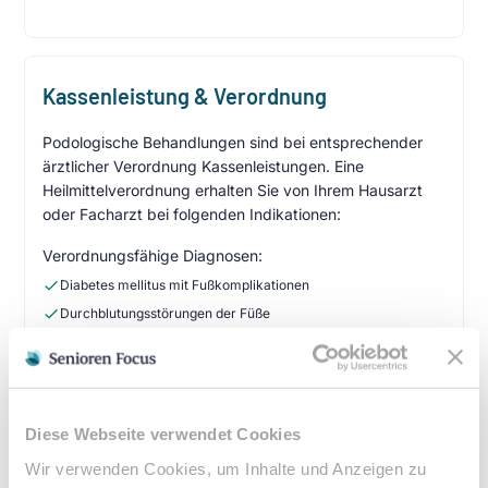
Kassenleistung & Verordnung
Podologische Behandlungen sind bei entsprechender
ärztlicher Verordnung Kassenleistungen. Eine
Heilmittelverordnung erhalten Sie von Ihrem Hausarzt
oder Facharzt bei folgenden Indikationen:
Verordnungsfähige Diagnosen:
Diabetes mellitus mit Fußkomplikationen
Durchblutungsstörungen der Füße
Sensibilitätsstörungen
Querschnittslähmung
Zuzahlung & Kosten:
Diese Webseite verwendet Cookies
•
10% Zuzahlung pro Behandlung (mind. 5€, max. 10€)
Wir verwenden Cookies, um Inhalte und Anzeigen zu
•
Befreiung bei chronischen Erkrankungen möglich