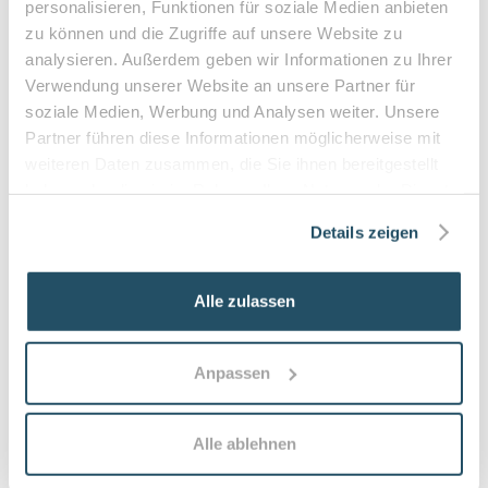
personalisieren, Funktionen für soziale Medien anbieten
•
Privatleistungen nach individueller Vereinbarung
zu können und die Zugriffe auf unsere Website zu
•
Hausbesuche bei medizinischer Notwendigkeit
analysieren. Außerdem geben wir Informationen zu Ihrer
Verwendung unserer Website an unsere Partner für
soziale Medien, Werbung und Analysen weiter. Unsere
Partner führen diese Informationen möglicherweise mit
Häufige Fragen zum Praxisbesuch
weiteren Daten zusammen, die Sie ihnen bereitgestellt
haben oder die sie im Rahmen Ihrer Nutzung der Dienste
Was versteht man unter Medizinischer
gesammelt haben.
Details zeigen
Fußpflege?
Medizinische Fußpflege umfasst fachgerechte
Behandlung von Nagel‑ und Hautproblemen,
Alle zulassen
Hornhautreduktion, Nagelkorrekturen und
Wundversorgung sowie präventive Beratung zur
Vermeidung von Folgeschäden. Sie zielt auf
Anpassen
Schmerzlinderung, Heilungsförderung und Erhalt der
Mobilität ab.
Alle ablehnen
Wie häufig sollten Patientinnen und Patienten
zur Podologie kommen?