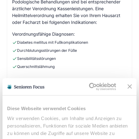
Podologische Behandlungen sind bei entsprechender
ärztlicher Verordnung Kassenleistungen. Eine
Heilmittelverordnung erhalten Sie von Ihrem Hausarzt
oder Facharzt bei folgenden Indikationen:
Verordnungsfähige Diagnosen:
Diabetes mellitus mit Fußkomplikationen
Durchblutungsstörungen der Füße
Sensibilitätsstörungen
Querschnittslähmung
Zuzahlung & Kosten:
•
10% Zuzahlung pro Behandlung (mind. 5€, max. 10€)
•
Befreiung bei chronischen Erkrankungen möglich
•
Privatleistungen nach individueller Vereinbarung
Diese Webseite verwendet Cookies
•
Hausbesuche bei medizinischer Notwendigkeit
Wir verwenden Cookies, um Inhalte und Anzeigen zu
personalisieren, Funktionen für soziale Medien anbieten
zu können und die Zugriffe auf unsere Website zu