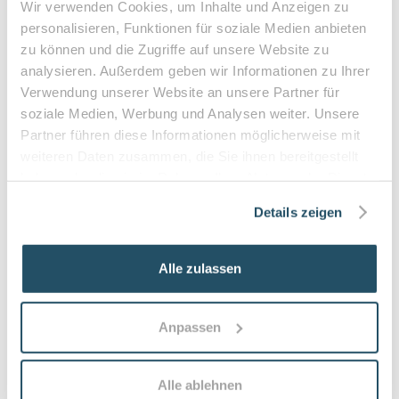
Wir verwenden Cookies, um Inhalte und Anzeigen zu
Zuzahlung & Kosten:
personalisieren, Funktionen für soziale Medien anbieten
•
10% Zuzahlung pro Behandlung (mind. 5€, max. 10€)
zu können und die Zugriffe auf unsere Website zu
•
Befreiung bei chronischen Erkrankungen möglich
analysieren. Außerdem geben wir Informationen zu Ihrer
•
Privatleistungen nach individueller Vereinbarung
Verwendung unserer Website an unsere Partner für
•
Hausbesuche bei medizinischer Notwendigkeit
soziale Medien, Werbung und Analysen weiter. Unsere
Partner führen diese Informationen möglicherweise mit
weiteren Daten zusammen, die Sie ihnen bereitgestellt
haben oder die sie im Rahmen Ihrer Nutzung der Dienste
Häufige Fragen zum Praxisbesuch
gesammelt haben.
Details zeigen
Was ist medizinische Fußpflege und für wen
ist sie geeignet?
Alle zulassen
Medizinische Fußpflege umfasst therapeutische
Maßnahmen an Nägeln, Haut und Druckstellen zur
Schmerzlinderung und Infektionsprophylaxe. Sie eignet
Anpassen
sich besonders für ältere Menschen, Diabetiker:innen,
Personen mit Durchblutungsstörungen oder
eingeschränkter Mobilität.
Alle ablehnen