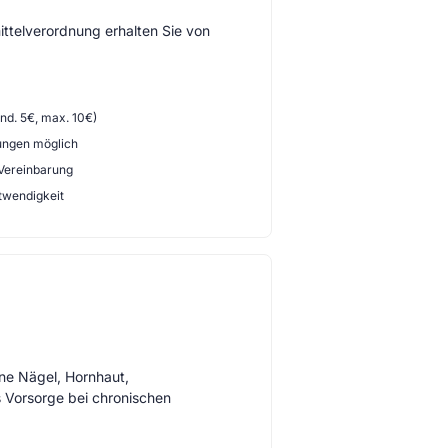
ttelverordnung erhalten Sie von
d. 5€, max. 10€)
ungen möglich
 Vereinbarung
twendigkeit
ne Nägel, Hornhaut,
s Vorsorge bei chronischen