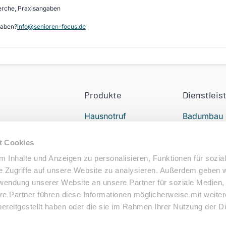
erche, Praxisangaben
gaben?
info@senioren-focus.de
Produkte
Dienstleis
Hausnotruf
Badumbau
Treppenlift
24h Pflege
t Cookies
Elektromobil
Alltagshilfe
 Inhalte und Anzeigen zu personalisieren, Funktionen für sozia
e Zugriffe auf unsere Website zu analysieren. Außerdem geben w
Elektrorollstuhl
Podologe i
rwendung unserer Website an unsere Partner für soziale Medien
Nähe
re Partner führen diese Informationen möglicherweise mit weite
ereitgestellt haben oder die sie im Rahmen Ihrer Nutzung der D