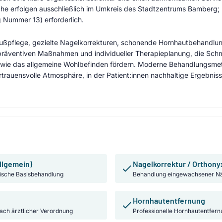
e erfolgen ausschließlich im Umkreis des Stadtzentrums Bamberg; hie
 Nummer 13) erforderlich.
Fußpflege, gezielte Nagelkorrekturen, schonende Hornhautbehandlu
räventiven Maßnahmen und individueller Therapieplanung, die Schme
sowie das allgemeine Wohlbefinden fördern. Moderne Behandlungsmet
trauensvolle Atmosphäre, in der Patient:innen nachhaltige Ergebnis
llgemein)
Nagelkorrektur / Orthony
ische Basisbehandlung
Behandlung eingewachsener Nä
Hornhautentfernung
nach ärztlicher Verordnung
Professionelle Hornhautentfern