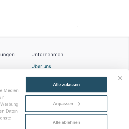
tungen
Unternehmen
Über uns
Partner werden
Alle zulassen
Impressum
le Medien
ir
n der
Kontakt
Anpassen
, Werbung
ren Daten
ienste
Alle ablehnen