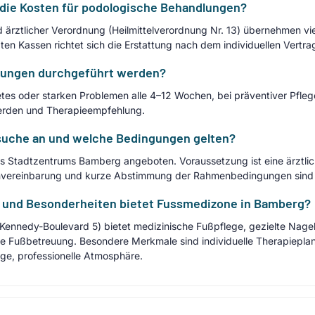
die Kosten für podologische Behandlungen?
 ärztlicher Verordnung (Heilmittelverordnung Nr. 13) übernehmen vi
aten Kassen richtet sich die Erstattung nach dem individuellen Vertra
dlungen durchgeführt werden?
es oder starken Problemen alle 4–12 Wochen, bei präventiver Pfleg
werden und Therapieempfehlung.
uche an und welche Bedingungen gelten?
 Stadtzentrums Bamberg angeboten. Voraussetzung ist eine ärztli
minvereinbarung und kurze Abstimmung der Rahmenbedingungen sind e
n und Besonderheiten bietet Fussmedizone in Bamberg?
ennedy-Boulevard 5) bietet medizinische Fußpflege, gezielte Nage
e Fußbetreuung. Besondere Merkmale sind individuelle Therapiepla
e, professionelle Atmosphäre.