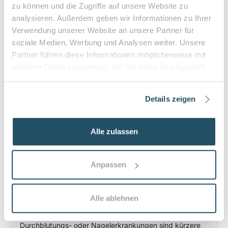
zu können und die Zugriffe auf unsere Website zu
analysieren. Außerdem geben wir Informationen zu Ihrer
Verwendung unserer Website an unsere Partner für
Häufige Fragen zum Praxisbesuch
soziale Medien, Werbung und Analysen weiter. Unsere
Partner führen diese Informationen möglicherweise mit
Was versteht man unter medizinischer
weiteren Daten zusammen, die Sie ihnen bereitgestellt
Fußpflege?
haben oder die sie im Rahmen Ihrer Nutzung der Dienste
Medizinische Fußpflege bezeichnet die fachgerechte
gesammelt haben.
Details zeigen
Behandlung von Nägeln, Hornhaut, Druckstellen und
kleinen Wunden. Ziel ist das Lindern von Schmerzen,
das Vorbeugen von Infektionen und die besondere
Alle zulassen
Berücksichtigung von Risikofaktoren wie Diabetes oder
Durchblutungsstörungen. Die Leistungen erfolgen durch
qualifizierte Podologinnen oder Podologen.
Anpassen
Wie oft sollte man zur professionellen
Fußpflege gehen?
Alle ablehnen
Das Intervall richtet sich nach dem individuellen Bedarf:
im Allgemeinen alle 4–12 Wochen. Bei Diabetes,
Durchblutungs- oder Nagelerkrankungen sind kürzere