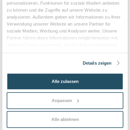
•
Befreiung bei chronischen Erkrankungen möglich
personalisieren, Funktionen für soziale Medien anbieten
•
Privatleistungen nach individueller Vereinbarung
zu können und die Zugriffe auf unsere Website zu
•
Hausbesuche bei medizinischer Notwendigkeit
analysieren. Außerdem geben wir Informationen zu Ihrer
Verwendung unserer Website an unsere Partner für
soziale Medien, Werbung und Analysen weiter. Unsere
Partner führen diese Informationen möglicherweise mit
Häufige Fragen zum Praxisbesuch
weiteren Daten zusammen, die Sie ihnen bereitgestellt
haben oder die sie im Rahmen Ihrer Nutzung der Dienste
Was versteht man unter Medizinischer
gesammelt haben.
Details zeigen
Fußpflege?
Medizinische Fußpflege ist eine fachgerechte,
therapeutisch orientierte Behandlung der Füße zur
Alle zulassen
Vorbeugung und Behandlung von Problemen wie
eingewachsenen Nägeln, Hornhaut oder Pilzinfektionen.
Sie umfasst Nagelkorrektur, Hornhautentfernung,
Anpassen
Behandlung von Nagelproblemen und Beratung zur
Fußgesundheit.
Alle ablehnen
Wie oft sollte man zur Podologie bzw.