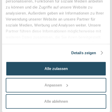
personalisieren, Funktionen für soziale Medien anbieten
•
Hausbesuche bei medizinischer Notwendigkeit
zu können und die Zugriffe auf unsere Website zu
analysieren. Außerdem geben wir Informationen zu Ihrer
Verwendung unserer Website an unsere Partner für
soziale Medien, Werbung und Analysen weiter. Unsere
Häufige Fragen zum Praxisbesuch
Partner führen diese Informationen möglicherweise mit
weiteren Daten zusammen, die Sie ihnen bereitgestellt
Was ist medizinische Fußpflege und worin
haben oder die sie im Rahmen Ihrer Nutzung der Dienste
unterscheidet sie sich von einer
gesammelt haben.
Details zeigen
kosmetischen Pediküre?
Medizinische Fußpflege (Podologie) ist eine fachlich
fundierte Behandlung durch ausgebildete
Alle zulassen
Podolog:innen, die medizinische Probleme wie
eingewachsene Nägel, Druckstellen, Hornhaut oder
Nagelpilz versorgen. Im Gegensatz zur kosmetischen
Anpassen
Pediküre steht die Therapie und Prävention von
Beschwerden im Vordergrund.
Alle ablehnen
Wie oft sollten Patient:innen eine
podologische Behandlung wahrnehmen?