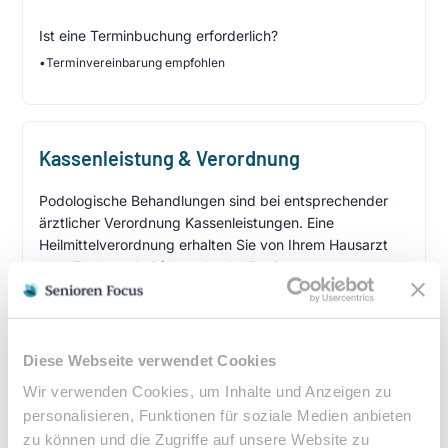
Ist eine Terminbuchung erforderlich?
•
Terminvereinbarung empfohlen
Kassenleistung & Verordnung
Podologische Behandlungen sind bei entsprechender
ärztlicher Verordnung Kassenleistungen. Eine
Heilmittelverordnung erhalten Sie von Ihrem Hausarzt
oder Facharzt bei folgenden Indikationen:
Verordnungsfähige Diagnosen:
Diabetes mellitus mit Fußkomplikationen
Durchblutungsstörungen der Füße
Diese Webseite verwendet Cookies
Sensibilitätsstörungen
Wir verwenden Cookies, um Inhalte und Anzeigen zu
Querschnittslähmung
personalisieren, Funktionen für soziale Medien anbieten
zu können und die Zugriffe auf unsere Website zu