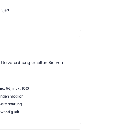
lich?
ttelverordnung erhalten Sie von
d. 5€, max. 10€)
ungen möglich
 Vereinbarung
twendigkeit