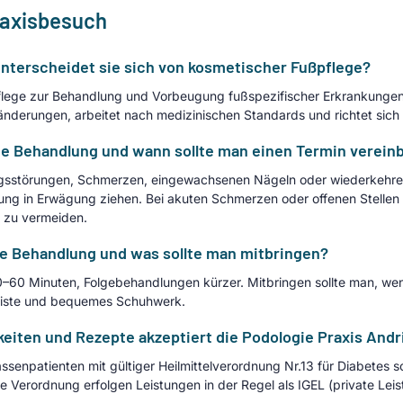
raxisbesuch
unterscheidet sie sich von kosmetischer Fußpflege?
pflege zur Behandlung und Vorbeugung fußspezifischer Erkrankunge
änderungen, arbeitet nach medizinischen Standards und richtet sich
e Behandlung und wann sollte man einen Termin verein
ngsstörungen, Schmerzen, eingewachsenen Nägeln oder wiederkehr
ung in Erwägung ziehen. Bei akuten Schmerzen oder offenen Stellen 
n zu vermeiden.
he Behandlung und was sollte man mitbringen?
0–60 Minuten, Folgebehandlungen kürzer. Mitbringen sollte man, wen
sliste und bequemes Schuhwerk.
ten und Rezepte akzeptiert die Podologie Praxis Andri
ssenpatienten mit gültiger Heilmittelverordnung Nr.13 für Diabetes so
erordnung erfolgen Leistungen in der Regel als IGEL (private Leist