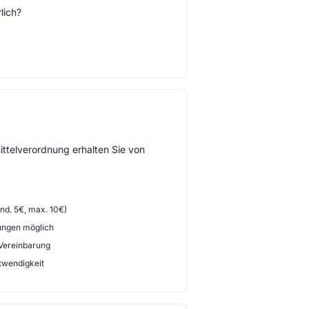
lich?
ttelverordnung erhalten Sie von
d. 5€, max. 10€)
ungen möglich
 Vereinbarung
twendigkeit