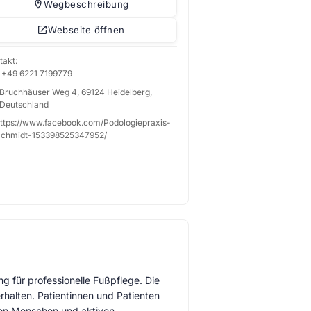
Wegbeschreibung
Webseite öffnen
takt:
+49 6221 7199779
Bruchhäuser Weg 4, 69124 Heidelberg,
Deutschland
ttps://www.facebook.com/Podologiepraxis-
chmidt-153398525347952/
g für professionelle Fußpflege. Die
rhalten. Patientinnen und Patienten
eren Menschen und aktiven