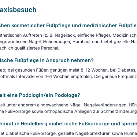
raxisbesuch
chen kosmetischer Fußpflege und medizinischer Fußpfl
hetischen Auftreten (z. B. Nagellack, einfache Pflege). Medizinis
ngewachsene Nägel, Hühneraugen, Hornhaut und bietet gezielte Nag
lich qualifiziertes Personal.
nische Fußpflege in Anspruch nehmen?
 ab; bei gesunden Füßen genügen meist 8–12 Wochen, bei Diabetes
ftmals Intervalle von 4–6 Wochen empfohlen. Die genaue Frequenz 
t eine Podologin/ein Podologe?
delt unter anderem eingewachsene Nägel, Nagelveränderungen, Hüh
che Fußvorsorge sowie orthopädische Anliegen zur Schmerzlinderung 
chmidt in Heidelberg diabetische Fußvorsorge und spezie
etet diabetische Fußvorsorge, gezielte Nagelkorrekturen sowie Hü