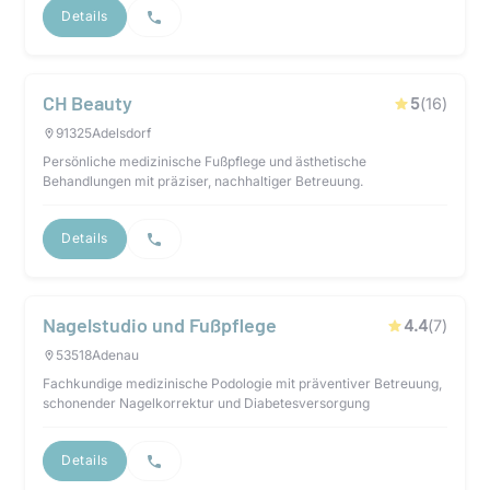
Details
CH Beauty
5
(
16
)
91325
Adelsdorf
Persönliche medizinische Fußpflege und ästhetische
Behandlungen mit präziser, nachhaltiger Betreuung.
Details
Nagelstudio und Fußpflege
4.4
(
7
)
53518
Adenau
Fachkundige medizinische Podologie mit präventiver Betreuung,
schonender Nagelkorrektur und Diabetesversorgung
Details