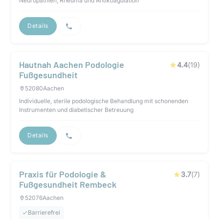
Neuropathien, Rheuma und Antikoagulation
Details
Hautnah Aachen Podologie
4.4
(
19
)
Fußgesundheit
52080
Aachen
Individuelle, sterile podologische Behandlung mit schonenden
Instrumenten und diabetischer Betreuung
Details
Praxis für Podologie &
3.7
(
7
)
Fußgesundheit Rembeck
52076
Aachen
Barrierefrei