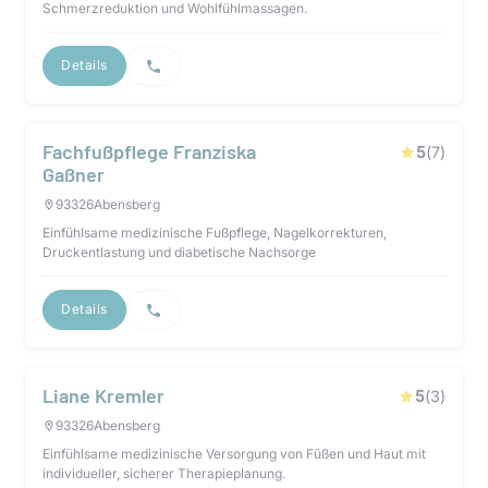
Schmerzreduktion und Wohlfühlmassagen.
Details
Fachfußpflege Franziska
5
(
7
)
Gaßner
93326
Abensberg
Einfühlsame medizinische Fußpflege, Nagelkorrekturen,
Druckentlastung und diabetische Nachsorge
Details
Liane Kremler
5
(
3
)
93326
Abensberg
Einfühlsame medizinische Versorgung von Füßen und Haut mit
individueller, sicherer Therapieplanung.