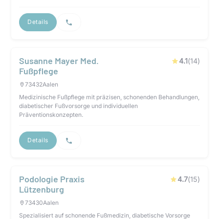
Details
Susanne Mayer Med.
4.1
(
14
)
Fußpflege
73432
Aalen
Medizinische Fußpflege mit präzisen, schonenden Behandlungen,
diabetischer Fußvorsorge und individuellen
Präventionskonzepten.
Details
Podologie Praxis
4.7
(
15
)
Lützenburg
73430
Aalen
Spezialisiert auf schonende Fußmedizin, diabetische Vorsorge