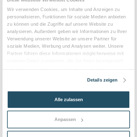
Diabetesbetreuung und präventive Nachsorge
Wir verwenden Cookies, um Inhalte und Anzeigen zu
personalisieren, Funktionen für soziale Medien anbieten
Details
zu können und die Zugriffe auf unsere Website zu
analysieren. Außerdem geben wir Informationen zu Ihrer
Verwendung unserer Website an unsere Partner für
Nicoleta - Ihre Fußpflege in
5
(
6
)
soziale Medien, Werbung und Analysen weiter. Unsere
Achern
Partner führen diese Informationen möglicherweise mit
77855
Achern
weiteren Daten zusammen, die Sie ihnen bereitgestellt
Schonende medizinische Fußpflege, individuelle Prävention,
haben oder die sie im Rahmen Ihrer Nutzung der Dienste
diabetische Risikobetreuung und barrierefrei zugänglich
gesammelt haben.
Details zeigen
Details
Alle zulassen
Fußpflegezentrum Achim
4.6
(
35
)
Anpassen
28832
Achim
Fachkundige, schmerzfreie Fußbehandlungen mit moderner
Gerätetechnik, Behandlung eingewachsener Nägel,