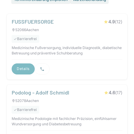
FUSSFUERSORGE
4.9
(
12
)
52066
Aachen
Barrierefrei
Medizinische Fußversorgung, individuelle Diagnostik, diabetische
Betreuung und präventive Schuhberatung
Details
Podolog - Adolf Schmidl
4.6
(
17
)
52078
Aachen
Barrierefrei
Medizinische Podologie mit fachlicher Präzision, einfühlsamer
Wundversorgung und Diabetesbetreuung