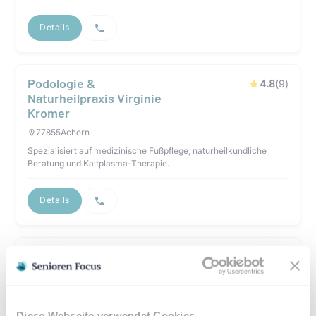
Details
Podologie &
4.8
(
9
)
Naturheilpraxis Virginie
Kromer
77855
Achern
Spezialisiert auf medizinische Fußpflege, naturheilkundliche
Beratung und Kaltplasma-Therapie.
Details
Fußpflege Marianne
5
(
8
)
Burgert
77855
Achern
Spezialisiert auf schonende medizinische Fußpflege,
Diese Webseite verwendet Cookies