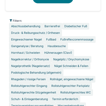
Filtern:
Abschlussbehandlung
Barrierefrei
Diabetischer Fuß
Druck- & Reibungsschutz / Orthesen
Eingewachsener Nagel
Fußbad
Fußreflexzonenmassage
Ganganalyse / Beratung
Hausbesuche
Hornhaut / Schwielen
Hühneraugen (Clavi)
Nagelkorrektur / Orthonyxie
Nagelpilz / Onychomykose
Nagelprothetik (Nagelersatz)
Nägel Schneiden & Feilen
Podologische Behandlung (allgemein)
Rhagaden / rissige Fersen
Rollnägel, eingewachsene Nägel
Rollstuhlgerechter Eingang
Rollstuhlgerechter Parkplatz
Rollstuhlgerechte Sitzgelegenheit
Rollstuhlgerechtes WC
Schuh- & Einlagenberatung
Termin erforderlich
Terminvereinbarung empfohlen
Warzenbehandlung