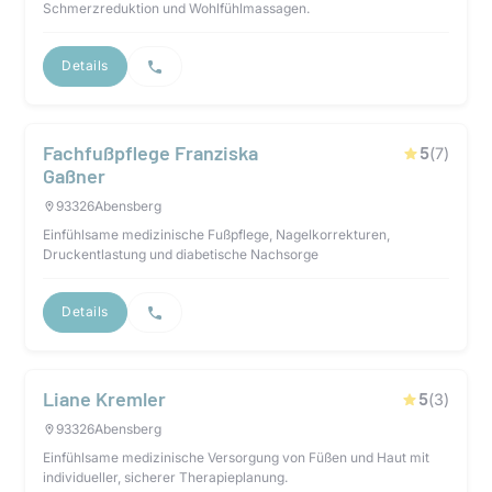
Schmerzreduktion und Wohlfühlmassagen.
Details
Fachfußpflege Franziska
5
(
7
)
Gaßner
93326
Abensberg
Einfühlsame medizinische Fußpflege, Nagelkorrekturen,
Druckentlastung und diabetische Nachsorge
Details
Liane Kremler
5
(
3
)
93326
Abensberg
Einfühlsame medizinische Versorgung von Füßen und Haut mit
individueller, sicherer Therapieplanung.