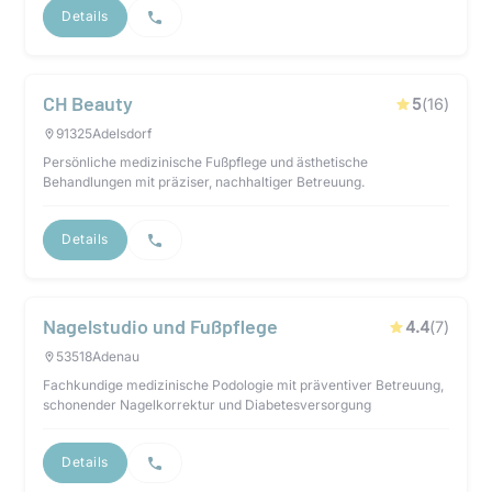
Details
CH Beauty
5
(
16
)
91325
Adelsdorf
Persönliche medizinische Fußpflege und ästhetische
Behandlungen mit präziser, nachhaltiger Betreuung.
Details
Nagelstudio und Fußpflege
4.4
(
7
)
53518
Adenau
Fachkundige medizinische Podologie mit präventiver Betreuung,
schonender Nagelkorrektur und Diabetesversorgung
Details