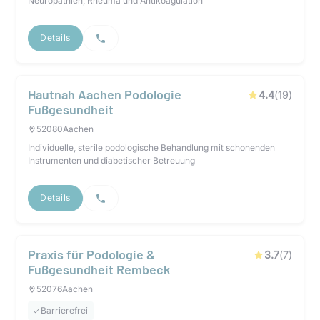
Neuropathien, Rheuma und Antikoagulation
Details
Hautnah Aachen Podologie
4.4
(
19
)
Fußgesundheit
52080
Aachen
Individuelle, sterile podologische Behandlung mit schonenden
Instrumenten und diabetischer Betreuung
Details
Praxis für Podologie &
3.7
(
7
)
Fußgesundheit Rembeck
52076
Aachen
Barrierefrei