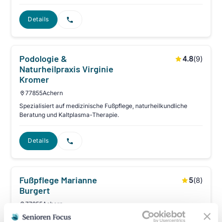
Details
Podologie &
4.8
(
9
)
Naturheilpraxis Virginie
Kromer
77855
Achern
Spezialisiert auf medizinische Fußpflege, naturheilkundliche
Beratung und Kaltplasma-Therapie.
Details
Fußpflege Marianne
5
(
8
)
Burgert
77855
Achern
Spezialisiert auf schonende medizinische Fußpflege,