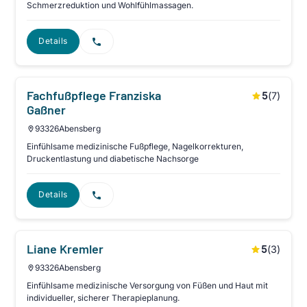
Schmerzreduktion und Wohlfühlmassagen.
Details
Fachfußpflege Franziska
5
(
7
)
Gaßner
93326
Abensberg
Einfühlsame medizinische Fußpflege, Nagelkorrekturen,
Druckentlastung und diabetische Nachsorge
Details
Liane Kremler
5
(
3
)
93326
Abensberg
Einfühlsame medizinische Versorgung von Füßen und Haut mit
individueller, sicherer Therapieplanung.