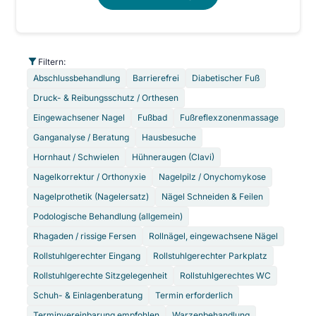
Filtern:
Abschlussbehandlung
Barrierefrei
Diabetischer Fuß
Druck- & Reibungsschutz / Orthesen
Eingewachsener Nagel
Fußbad
Fußreflexzonenmassage
Ganganalyse / Beratung
Hausbesuche
Hornhaut / Schwielen
Hühneraugen (Clavi)
Nagelkorrektur / Orthonyxie
Nagelpilz / Onychomykose
Nagelprothetik (Nagelersatz)
Nägel Schneiden & Feilen
Podologische Behandlung (allgemein)
Rhagaden / rissige Fersen
Rollnägel, eingewachsene Nägel
Rollstuhlgerechter Eingang
Rollstuhlgerechter Parkplatz
Rollstuhlgerechte Sitzgelegenheit
Rollstuhlgerechtes WC
Schuh- & Einlagenberatung
Termin erforderlich
Terminvereinbarung empfohlen
Warzenbehandlung