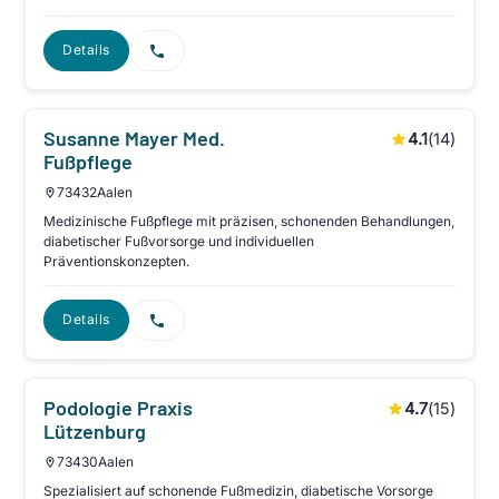
Details
Susanne Mayer Med.
4.1
(
14
)
Fußpflege
73432
Aalen
Medizinische Fußpflege mit präzisen, schonenden Behandlungen,
diabetischer Fußvorsorge und individuellen
Präventionskonzepten.
Details
Podologie Praxis
4.7
(
15
)
Lützenburg
73430
Aalen
Spezialisiert auf schonende Fußmedizin, diabetische Vorsorge