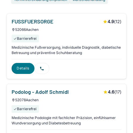
FUSSFUERSORGE
4.9
(
12
)
52066
Aachen
Barrierefrei
Medizinische Fußversorgung, individuelle Diagnostik, diabetische
Betreuung und präventive Schuhberatung
Details
Podolog - Adolf Schmidl
4.6
(
17
)
52078
Aachen
Barrierefrei
Medizinische Podologie mit fachlicher Präzision, einfühlsamer
Wundversorgung und Diabetesbetreuung