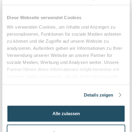
Diabetesbetreuung und präventive Nachsorge
Diese Webseite verwendet Cookies
Details
Wir verwenden Cookies, um Inhalte und Anzeigen zu
personalisieren, Funktionen für soziale Medien anbieten
Nicoleta - Ihre Fußpflege in
zu können und die Zugriffe auf unsere Website zu
5
(
6
)
Achern
analysieren. Außerdem geben wir Informationen zu Ihrer
Verwendung unserer Website an unsere Partner für
77855
Achern
soziale Medien, Werbung und Analysen weiter. Unsere
Schonende medizinische Fußpflege, individuelle Prävention,
diabetische Risikobetreuung und barrierefrei zugänglich
Partner führen diese Informationen möglicherweise mit
weiteren Daten zusammen, die Sie ihnen bereitgestellt
haben oder die sie im Rahmen Ihrer Nutzung der Dienste
Details
gesammelt haben.
Details zeigen
Fußpflegezentrum Achim
4.6
(
35
)
Alle zulassen
28832
Achim
Fachkundige, schmerzfreie Fußbehandlungen mit moderner
Gerätetechnik, Behandlung eingewachsener Nägel,