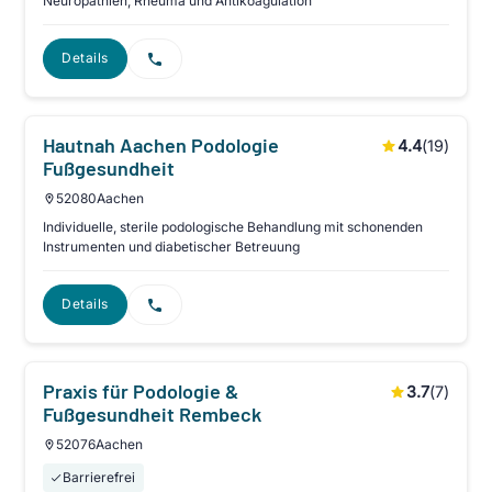
Neuropathien, Rheuma und Antikoagulation
Details
Hautnah Aachen Podologie
4.4
(
19
)
Fußgesundheit
52080
Aachen
Individuelle, sterile podologische Behandlung mit schonenden
Instrumenten und diabetischer Betreuung
Details
Praxis für Podologie &
3.7
(
7
)
Fußgesundheit Rembeck
52076
Aachen
Barrierefrei