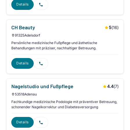
Details
CH Beauty
5
(
16
)
91325
Adelsdorf
Persönliche medizinische Fußpflege und ästhetische
Behandlungen mit präziser, nachhaltiger Betreuung.
Details
Nagelstudio und Fußpflege
4.4
(
7
)
53518
Adenau
Fachkundige medizinische Podologie mit präventiver Betreuung,
schonender Nagelkorrektur und Diabetesversorgung
Details