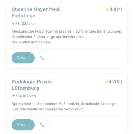
Susanne Mayer Med.
4.1
(
14
)
Fußpflege
73432
Aalen
Medizinische Fußpflege mit präzisen, schonenden Behandlungen,
diabetischer Fußvorsorge und individuellen
Präventionskonzepten.
Details
Podologie Praxis
4.7
(
15
)
Lützenburg
73430
Aalen
Spezialisiert auf schonende Fußmedizin, diabetische Vorsorge
und individuelle orthopädische Versorgung
Details