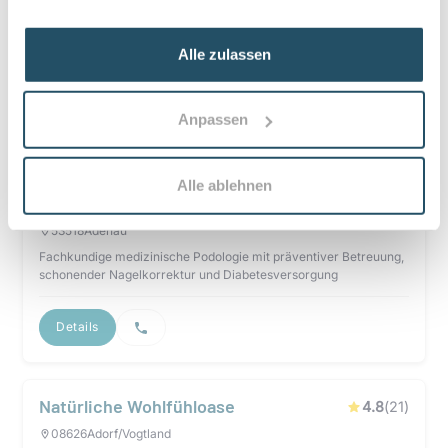
CH Beauty
5
(
16
)
91325
Adelsdorf
Alle zulassen
Persönliche medizinische Fußpflege und ästhetische
Behandlungen mit präziser, nachhaltiger Betreuung.
Anpassen
Details
Alle ablehnen
Nagelstudio und Fußpflege
4.4
(
7
)
53518
Adenau
Fachkundige medizinische Podologie mit präventiver Betreuung,
schonender Nagelkorrektur und Diabetesversorgung
Details
Natürliche Wohlfühloase
4.8
(
21
)
08626
Adorf/Vogtland