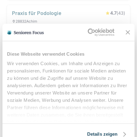
Praxis für Podologie
4.7
(
43
)
28832
Achim
Spezialisierte podologische Versorgung mit individueller
Diagnostik und sektoral abrechenbaren Leistungen
Details
Diese Webseite verwendet Cookies
Wir verwenden Cookies, um Inhalte und Anzeigen zu
personalisieren, Funktionen für soziale Medien anbieten
Med.Fußpflege Bräuer
4.8
(
20
)
zu können und die Zugriffe auf unsere Website zu
28832
Achim
analysieren. Außerdem geben wir Informationen zu Ihrer
Die Praxis bietet gründliche Befundaufnahme, schmerzlindernde
Verwendung unserer Website an unsere Partner für
Fußpflege und ästhetische Nagelmodellage
soziale Medien, Werbung und Analysen weiter. Unsere
Partner führen diese Informationen möglicherweise mit
Details
weiteren Daten zusammen, die Sie ihnen bereitgestellt
haben oder die sie im Rahmen Ihrer Nutzung der Dienste
gesammelt haben.
Details zeigen