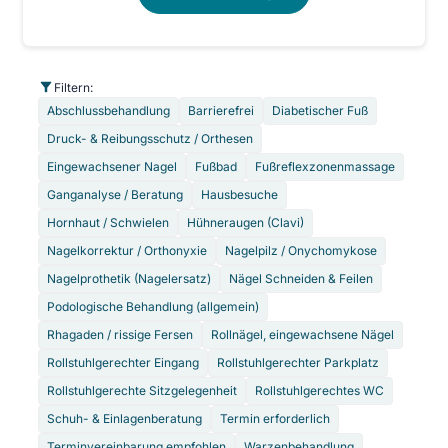
Filtern:
Abschlussbehandlung
Barrierefrei
Diabetischer Fuß
Druck- & Reibungsschutz / Orthesen
Eingewachsener Nagel
Fußbad
Fußreflexzonenmassage
Ganganalyse / Beratung
Hausbesuche
Hornhaut / Schwielen
Hühneraugen (Clavi)
Nagelkorrektur / Orthonyxie
Nagelpilz / Onychomykose
Nagelprothetik (Nagelersatz)
Nägel Schneiden & Feilen
Podologische Behandlung (allgemein)
Rhagaden / rissige Fersen
Rollnägel, eingewachsene Nägel
Rollstuhlgerechter Eingang
Rollstuhlgerechter Parkplatz
Rollstuhlgerechte Sitzgelegenheit
Rollstuhlgerechtes WC
Schuh- & Einlagenberatung
Termin erforderlich
Terminvereinbarung empfohlen
Warzenbehandlung