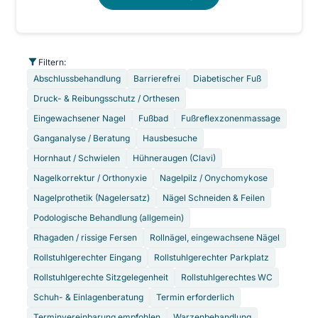
Filtern:
Abschlussbehandlung
Barrierefrei
Diabetischer Fuß
Druck- & Reibungsschutz / Orthesen
Eingewachsener Nagel
Fußbad
Fußreflexzonenmassage
Ganganalyse / Beratung
Hausbesuche
Hornhaut / Schwielen
Hühneraugen (Clavi)
Nagelkorrektur / Orthonyxie
Nagelpilz / Onychomykose
Nagelprothetik (Nagelersatz)
Nägel Schneiden & Feilen
Podologische Behandlung (allgemein)
Rhagaden / rissige Fersen
Rollnägel, eingewachsene Nägel
Rollstuhlgerechter Eingang
Rollstuhlgerechter Parkplatz
Rollstuhlgerechte Sitzgelegenheit
Rollstuhlgerechtes WC
Schuh- & Einlagenberatung
Termin erforderlich
Terminvereinbarung empfohlen
Warzenbehandlung