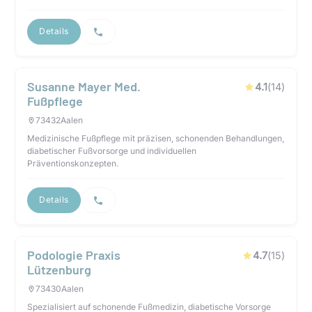
Details
Susanne Mayer Med.
4.1
(
14
)
Fußpflege
73432
Aalen
Medizinische Fußpflege mit präzisen, schonenden Behandlungen,
diabetischer Fußvorsorge und individuellen
Präventionskonzepten.
Details
Podologie Praxis
4.7
(
15
)
Lützenburg
73430
Aalen
Spezialisiert auf schonende Fußmedizin, diabetische Vorsorge