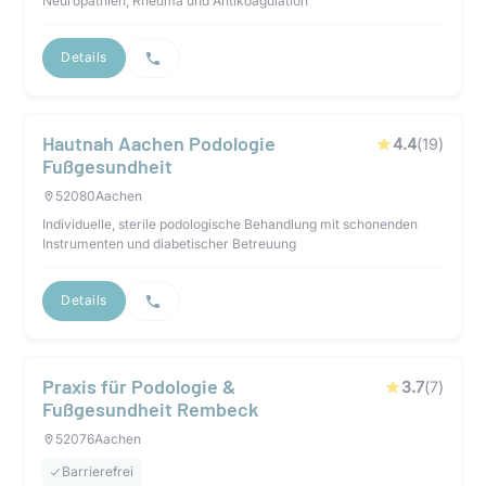
Neuropathien, Rheuma und Antikoagulation
Details
Hautnah Aachen Podologie
4.4
(
19
)
Fußgesundheit
52080
Aachen
Individuelle, sterile podologische Behandlung mit schonenden
Instrumenten und diabetischer Betreuung
Details
Praxis für Podologie &
3.7
(
7
)
Fußgesundheit Rembeck
52076
Aachen
Barrierefrei