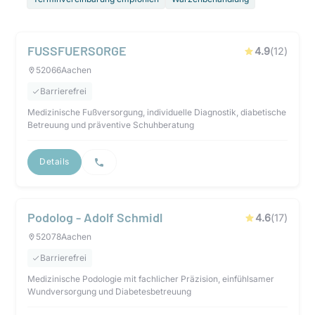
FUSSFUERSORGE
4.9
(
12
)
52066
Aachen
Barrierefrei
Medizinische Fußversorgung, individuelle Diagnostik, diabetische
Betreuung und präventive Schuhberatung
Details
Podolog - Adolf Schmidl
4.6
(
17
)
52078
Aachen
Barrierefrei
Medizinische Podologie mit fachlicher Präzision, einfühlsamer
Wundversorgung und Diabetesbetreuung