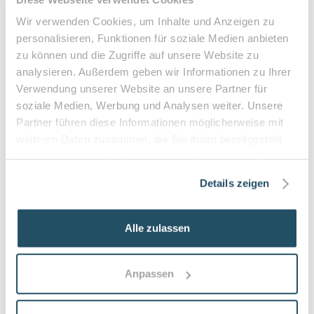
Diabetesbetreuung und präventive Nachsorge
Wir verwenden Cookies, um Inhalte und Anzeigen zu
personalisieren, Funktionen für soziale Medien anbieten
Details
zu können und die Zugriffe auf unsere Website zu
analysieren. Außerdem geben wir Informationen zu Ihrer
Verwendung unserer Website an unsere Partner für
Nicoleta - Ihre Fußpflege in
5
(
6
)
soziale Medien, Werbung und Analysen weiter. Unsere
Achern
Partner führen diese Informationen möglicherweise mit
77855
Achern
weiteren Daten zusammen, die Sie ihnen bereitgestellt
Schonende medizinische Fußpflege, individuelle Prävention,
haben oder die sie im Rahmen Ihrer Nutzung der Dienste
diabetische Risikobetreuung und barrierefrei zugänglich
gesammelt haben.
Details zeigen
Details
Alle zulassen
Fußpflegezentrum Achim
4.6
(
35
)
Anpassen
28832
Achim
Fachkundige, schmerzfreie Fußbehandlungen mit moderner
Gerätetechnik, Behandlung eingewachsener Nägel,