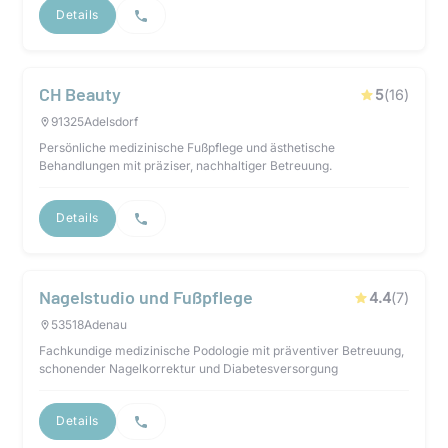
Details
CH Beauty
5
(
16
)
91325
Adelsdorf
Persönliche medizinische Fußpflege und ästhetische
Behandlungen mit präziser, nachhaltiger Betreuung.
Details
Nagelstudio und Fußpflege
4.4
(
7
)
53518
Adenau
Fachkundige medizinische Podologie mit präventiver Betreuung,
schonender Nagelkorrektur und Diabetesversorgung
Details