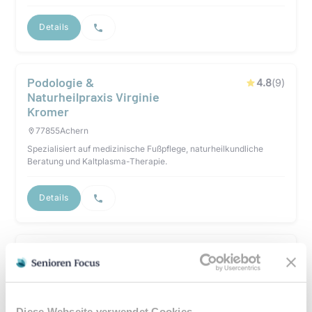
Details
Podologie &
4.8
(
9
)
Naturheilpraxis Virginie
Kromer
77855
Achern
Spezialisiert auf medizinische Fußpflege, naturheilkundliche
Beratung und Kaltplasma-Therapie.
Details
Fußpflege Marianne
5
(
8
)
Burgert
77855
Achern
Spezialisiert auf schonende medizinische Fußpflege,
Diese Webseite verwendet Cookies