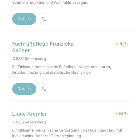
Schmerzreduktion und Wohlfühlmassagen.
Details
Fachfußpflege Franziska
5
(
7
)
Gaßner
93326
Abensberg
Einfühlsame medizinische Fußpflege, Nagelkorrekturen,
Druckentlastung und diabetische Nachsorge
Details
Liane Kremler
5
(
3
)
93326
Abensberg
Einfühlsame medizinische Versorgung von Füßen und Haut mit
individueller, sicherer Therapieplanung.