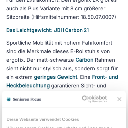
auch als Plus Variante mit 8 cm größerer
Sitzbreite (Hilfsmittelnummer: 18.50.07.0007)
Das Leichtgewicht:
JBH Carbon 21
Sportliche Mobilität mit hohem Fahrkomfort
sind die Merkmale dieses E-Rollstuhls von
ergofix. Der matt-schwarze
Carbon
Rahmen
sieht nicht nur stylisch aus, sondern sorgt für
ein extrem
geringes Gewicht
. Eine
Front- und
Heckbeleuchtung
garantieren Sicht- und
Sichtbarkeit im Straßenverkehr.
Angetrieben wird der Elektrorollstuhl durch
einen
wartungsfreien bürstenlosen Motor
und
Diese Webseite verwendet Cookies
zwei Lithium Ionen Akkus mit einer
Reichweite