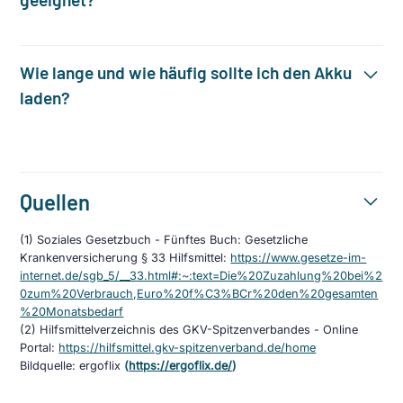
Wie lange und wie häufig sollte ich den Akku
laden?
Quellen
(1) Soziales Gesetzbuch - Fünftes Buch: Gesetzliche
Krankenversicherung § 33 Hilfsmittel:
https://www.gesetze-im-
internet.de/sgb_5/__33.html#:~:text=Die%20Zuzahlung%20bei%2
0zum%20Verbrauch,Euro%20f%C3%BCr%20den%20gesamten
%20Monatsbedarf
(2) Hilfsmittelverzeichnis des GKV-Spitzenverbandes - Online
Portal:
https://hilfsmittel.gkv-spitzenverband.de/home
Bildquelle: ergoflix
(
https://ergoflix.de/
)