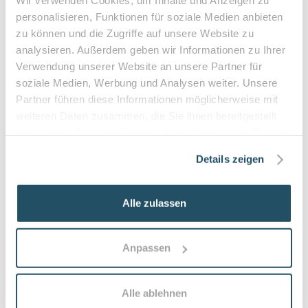
Wir verwenden Cookies, um Inhalte und Anzeigen zu
von 25 km.
Damit sind auch längere Ausflüge
personalisieren, Funktionen für soziale Medien anbieten
und Fahrten möglich. Für den Sitzkomfort
zu können und die Zugriffe auf unsere Website zu
analysieren. Außerdem geben wir Informationen zu Ihrer
sorgen eine
ergonomische Rückenlehne
und
Verwendung unserer Website an unsere Partner für
gefederte Vorderräder
.
soziale Medien, Werbung und Analysen weiter. Unsere
Partner führen diese Informationen möglicherweise mit
Zudem eignet sich der E-Rollstuhl perfekt als
weiteren Daten zusammen, die Sie ihnen bereitgestellt
Begleiter für Reisen ins Ausland, da die Akkus
haben oder die sie im Rahmen Ihrer Nutzung der Dienste
für den Transport mit dem
Flugzeug
gesammelt haben.
Details zeigen
zugelassen
sind.
Auf einen Blick: Die 4 Modelle im direkten
Alle zulassen
Vergleich
Anpassen
Alle ablehnen