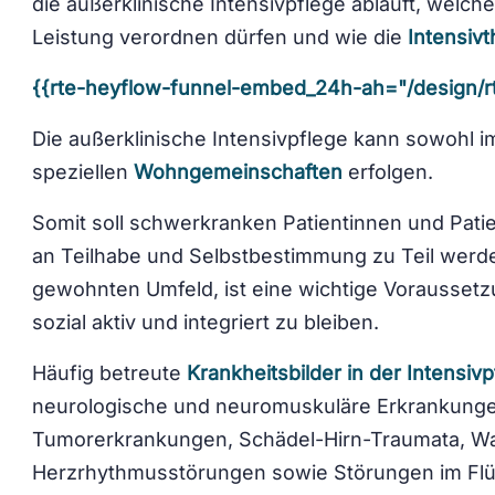
die außerklinische Intensivpflege abläuft, welch
Leistung verordnen dürfen und wie die
Intensivt
{{rte-heyflow-funnel-embed_24h-ah="/design/
Die außerklinische Intensivpflege kann sowohl 
speziellen
Wohngemeinschaften
erfolgen.
Somit soll schwerkranken Patientinnen und Pat
an Teilhabe und Selbstbestimmung zu Teil werde
gewohnten Umfeld, ist eine wichtige Voraussetzu
sozial aktiv und integriert zu bleiben.
Häufig betreute
Krankheitsbilder in der Intensiv
neurologische und neuromuskuläre Erkrankunge
Tumorerkrankungen, Schädel-Hirn-Traumata, W
Herzrhythmusstörungen sowie Störungen im Flüss