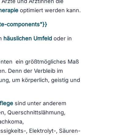
e Ärzte und Ärztinnen die
herapie
optimiert werden kann.
rte-components"}}
im
häuslichen Umfeld
oder in
ienten ein größtmögliches Maß
n. Denn der Verbleib im
ng, um körperlich, geistig und
pflege
sind unter anderem
n, Querschnittslähmung,
achkoma,
igkeits-, Elektrolyt-, Säuren-